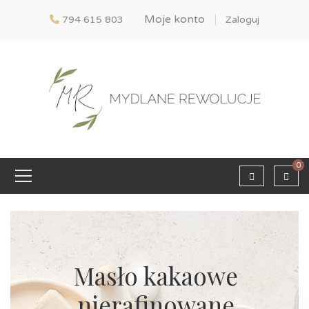
Moje konto
794 615 803
Zaloguj
0
Masło kakaowe
nierafinowane