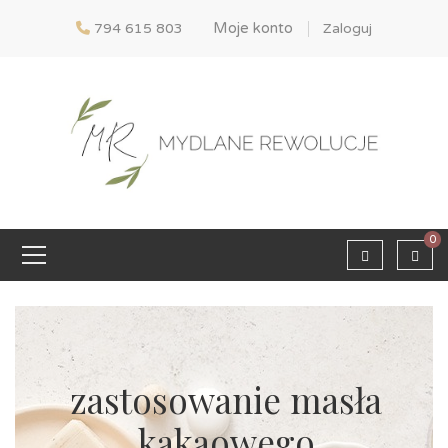
Moje konto
794 615 803
Zaloguj
0
zastosowanie masła
kakaowego