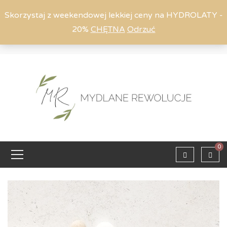
Skorzystaj z weekendowej lekkiej ceny na HYDROLATY -
20%
CHĘTNA
Odrzuć
Moje konto
794 615 803
Zaloguj
0