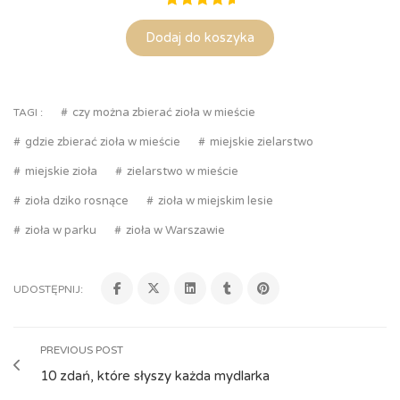
Oceniony
10
Dodaj do koszyka
5.00
na
5 na
podstawie
ocen
czy można zbierać zioła w mieście
TAGI :
klientów
gdzie zbierać zioła w mieście
miejskie zielarstwo
miejskie zioła
zielarstwo w mieście
zioła dziko rosnące
zioła w miejskim lesie
zioła w parku
zioła w Warszawie
UDOSTĘPNIJ:
PREVIOUS POST
10 zdań, które słyszy każda mydlarka