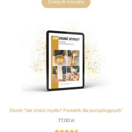
Dodaj do koszyka
5.00
na
5 na
podstawie
ocen
klientów
Ebook “Jak zrobić mydło? Poradnik dla początkujących”
77,00
zł