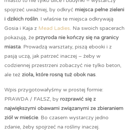
miasto to nie tylko ulice i budynki – wystarczy
spojrzeć uważniej, by odkryć
miejsca pełne zieleni
i dzikich roślin
. I właśnie te miejsca odkrywają
Gosia i Kaja z
Mead Ladies
. Na swoich spacerach
pokazują, że
przyroda nie kończy się na granicy
miasta
. Prowadzą warsztaty, piszą ebooki i z
pasją uczą, jak patrzeć inaczej – żeby w
codziennej przestrzeni zobaczyć nie tylko beton,
ale też
zioła, które rosną tuż obok nas
.
Wpis przygotowałyśmy w prostej formie:
PRAWDA / FAŁSZ, by
rozprawić się z
największymi obawami związanymi ze zbieraniem
ziół w mieście
. Bo czasem wystarczy jedno
zdanie, żeby spojrzeć na rośliny inaczej.