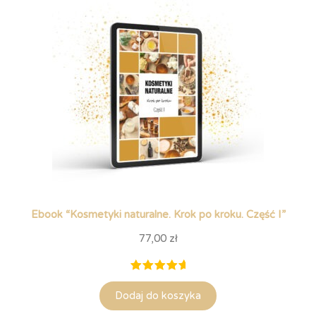
Ebook “Kosmetyki naturalne. Krok po kroku. Część I”
77,00
zł
Oceniony
14
Dodaj do koszyka
5.00
na
5 na