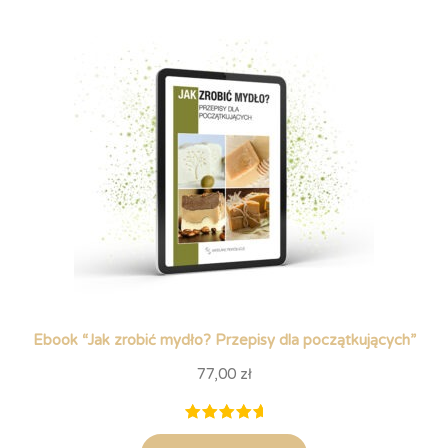
podstawie
ocen
klientów
Ebook “Jak zrobić mydło? Przepisy dla początkujących”
77,00
zł
Oceniony
10