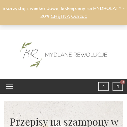
Skorzystaj z weekendowej lekkiej ceny na HYDROLATY -
20%
CHĘTNA
Odrzuć
Moje konto
794 615 803
Zaloguj
0
Przepisy na szampony w