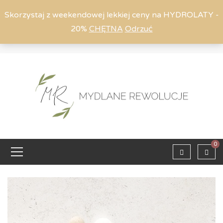
Skorzystaj z weekendowej lekkiej ceny na HYDROLATY -
20%
CHĘTNA
Odrzuć
Moje konto
794 615 803
Zaloguj
0