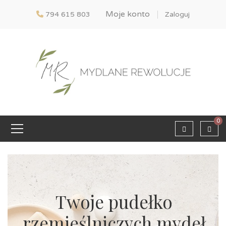
Moje konto
794 615 803
Zaloguj
0
Twoje pudełko
rzemieślniczych mydeł