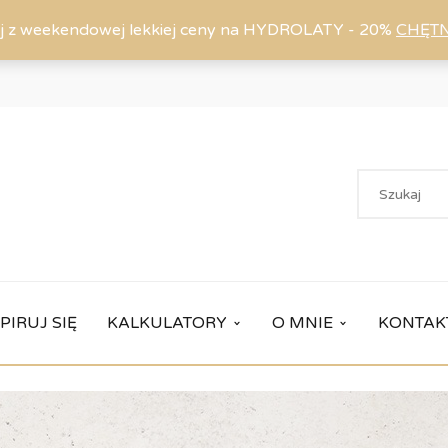
j z weekendowej lekkiej ceny na HYDROLATY - 20%
CHĘT
PIRUJ SIĘ
KALKULATORY
O MNIE
KONTAK