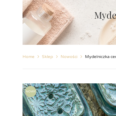
Myde
Home
Sklep
Nowości
Mydelniczka ce
NOWY