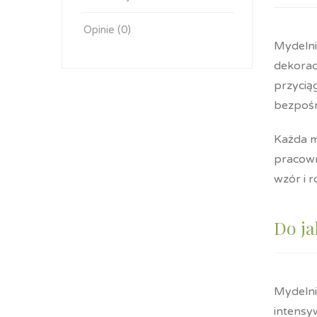
Opinie (0)
Mydelni
dekorac
przycią
bezpośr
Każda m
pracown
wzór i r
Do ja
Mydelni
intensyw