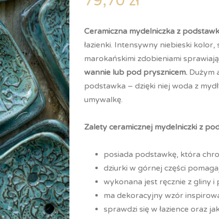
79,70
zł
Ceramiczna mydelniczka z podstaw
łazienki. Intensywny niebieski kolor
marokańskimi zdobieniami sprawiają
wannie lub pod prysznicem.
Dużym a
podstawka – dzięki niej woda z mydł
umywalkę.
Zalety ceramicznej mydelniczki z po
posiada podstawkę, która chro
dziurki w górnej części poma
wykonana jest ręcznie z gliny i
ma dekoracyjny wzór inspirow
sprawdzi się w łazience oraz j