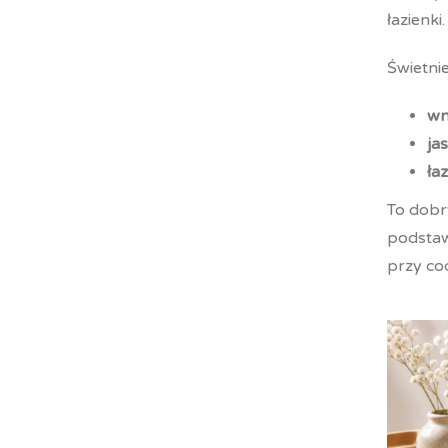
łazienki.
Świetnie
wn
ja
ła
To dobry
podsta
przy co