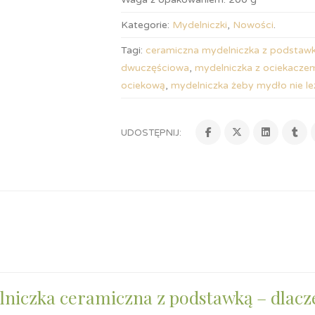
Kategorie:
Mydelniczki
,
Nowości
.
Tagi:
ceramiczna mydelniczka z podstaw
dwuczęściowa
,
mydelniczka z ociekacze
ociekową
,
mydelniczka żeby mydło nie l
UDOSTĘPNIJ:
niczka ceramiczna z podstawką – dlacz