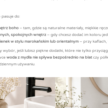
 pasuje do:
ętrz boho
– tam, gdzie są naturalne materiały, miękkie ręc
snych, spokojnych wnętrz
– gdy chcesz dodać im koloru je
zienek w stylu marokańskim lub orientalnym
– przy kaflach,
 wybór, jeśli lubisz piękne dodatki, które nie tylko przyciąg
wce
woda z mydła nie spływa bezpośrednio na blat
czy półk
dziennym używaniu.