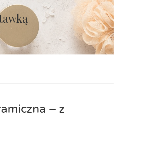
stawką
ramiczna – z