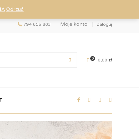
NA
Odrzuć
Moje konto
794 615 803
Zaloguj
0
0,00
zł
T