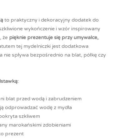
ką
to praktyczny i dekoracyjny dodatek do
, szkliwione wykończenie i wzór inspirowany
, że
pięknie prezentuje się przy umywalce,
tutem tej mydelniczki jest dodatkowa
a nie spływa bezpośrednio na blat, półkę czy
dstawką:
ni blat przed wodą i zabrudzeniem
gają odprowadzać wodę z mydła
 pokryta szkliwem
any marokańskimi zdobieniami
ako prezent