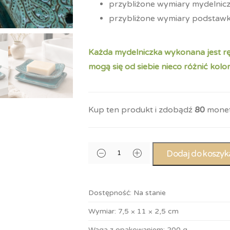
przybliżone wymiary mydelniczk
przybliżone wymiary podstawki
Każda mydelniczka wykonana jest r
mogą się od siebie nieco różnić kol
Kup ten produkt i zdobądź
80
monet
Dodaj do koszyk
Dostępność:
Na stanie
Wymiar:
7,5 × 11 × 2,5 cm
Waga z opakowaniem:
200 g