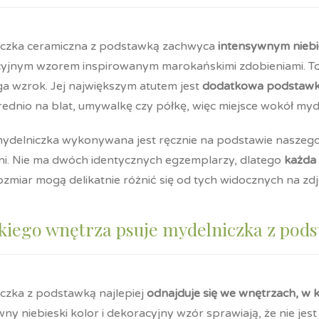
czka ceramiczna z podstawką zachwyca
intensywnym nieb
yjnym wzorem inspirowanym marokańskimi zdobieniami. To p
ga wzrok. Jej największym atutem jest
dodatkowa podstaw
ednio na blat, umywalkę czy półkę, więc miejsce wokół mydł
ydelniczka wykonywana jest ręcznie na podstawie naszego
i. Nie ma dwóch identycznych egzemplarzy, dlatego
każda 
ozmiar mogą delikatnie różnić się od tych widocznych na zdj
kiego wnętrza psuje mydelniczka z pod
czka z podstawką najlepiej
odnajduje się we wnętrzach, w k
ny niebieski kolor i dekoracyjny wzór sprawiają, że nie jes