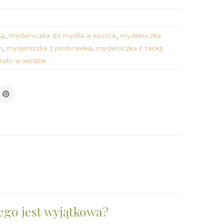
ką
,
mydelniczka do mydła w kostce
,
mydelniczka
m
,
mydelniczka z podstawką
,
mydelniczka z tacką
eżało w wodzie
.
ego jest wyjątkowa?