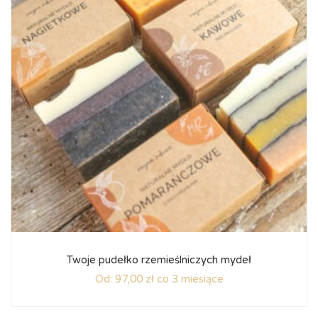
Twoje pudełko rzemieślniczych mydeł
Od:
97,00
zł
co 3 miesiące