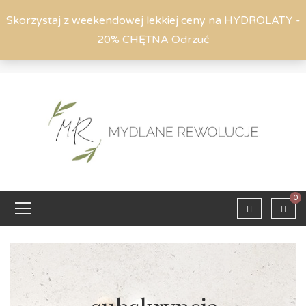
Skorzystaj z weekendowej lekkiej ceny na HYDROLATY -
20%
CHĘTNA
Odrzuć
Moje konto
794 615 803
Zaloguj
0