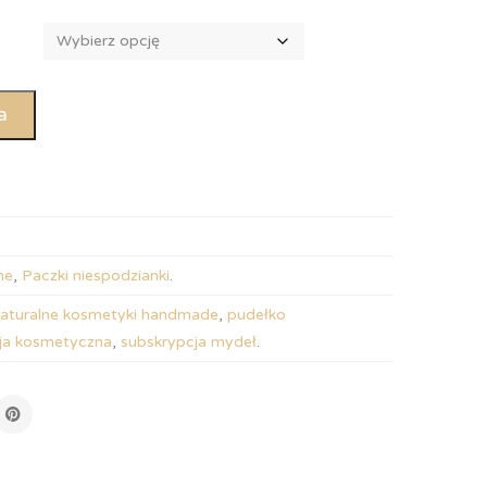
a
ne
,
Paczki niespodzianki
.
aturalne kosmetyki handmade
,
pudełko
ja kosmetyczna
,
subskrypcja mydeł
.