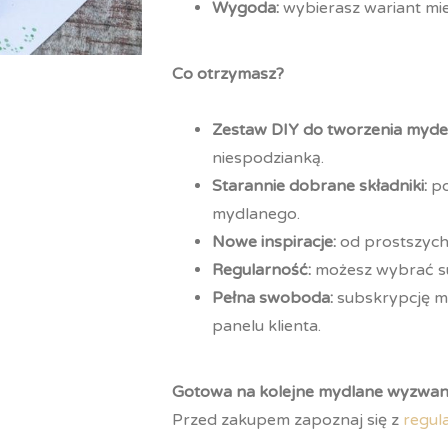
Wygoda:
wybierasz wariant mie
Co otrzymasz?
Zestaw DIY do tworzenia myd
niespodzianką.
Starannie dobrane składniki:
po
mydlanego.
Nowe inspiracje:
od prostszych
Regularność:
możesz wybrać su
Pełna swoboda:
subskrypcję 
panelu klienta.
Gotowa na kolejne mydlane wyzwan
Przed zakupem zapoznaj się z
regul