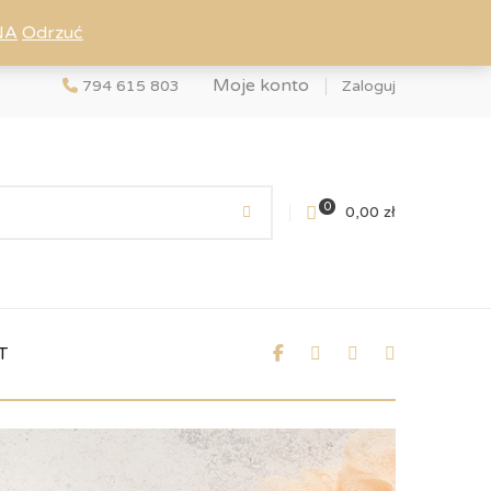
NA
Odrzuć
Moje konto
794 615 803
Zaloguj
0
0,00
zł
T