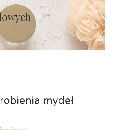
odowych
robienia mydeł