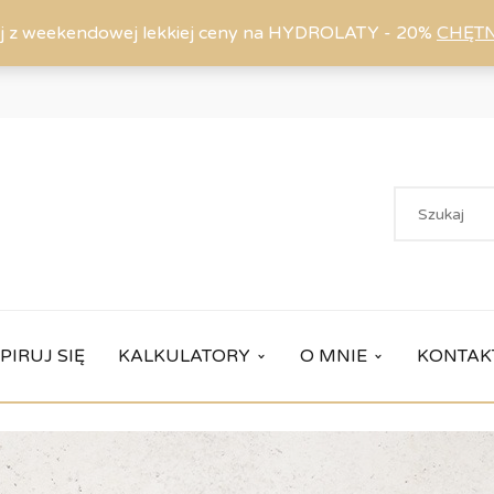
j z weekendowej lekkiej ceny na HYDROLATY - 20%
CHĘT
PIRUJ SIĘ
KALKULATORY
O MNIE
KONTAK