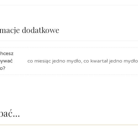
rmacje dodatkowe
chcesz
mywać
co miesiąc jedno mydło, co kwartał jedno mydło
o?
obać…