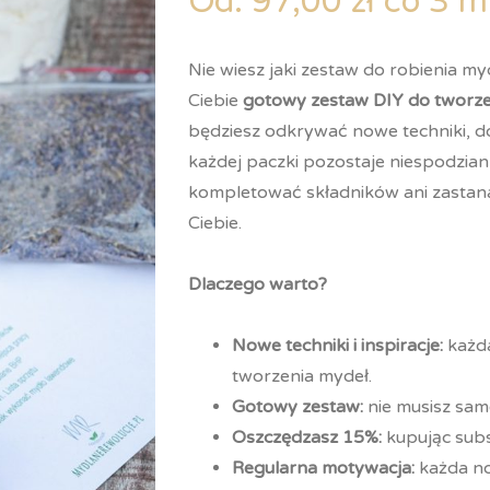
Od:
97,00
zł
co 3 m
Nie wiesz jaki zestaw do robienia 
Ciebie
gotowy zestaw DIY do tworz
będziesz odkrywać nowe techniki, 
każdej paczki pozostaje niespodzia
kompletować składników ani zastanaw
Ciebie.
Dlaczego warto?
Nowe techniki i inspiracje:
każd
tworzenia mydeł.
Gotowy zestaw:
nie musisz sam
Oszczędzasz 15%:
kupując subs
Regularna motywacja:
każda no