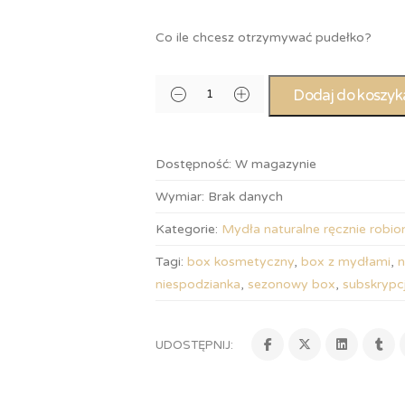
Co ile chcesz otrzymywać pudełko?
Dodaj do koszyk
Dostępność:
W magazynie
Wymiar:
Brak danych
Kategorie:
Mydła naturalne ręcznie robio
Tagi:
box kosmetyczny
,
box z mydłami
,
n
niespodzianka
,
sezonowy box
,
subskrypc
UDOSTĘPNIJ: