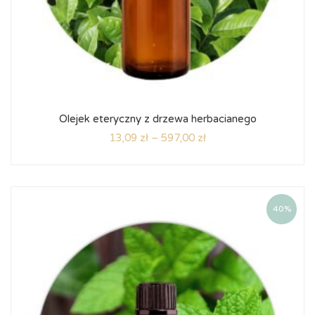
Olejek eteryczny z drzewa herbacianego
13,09
zł
–
597,00
zł
40%