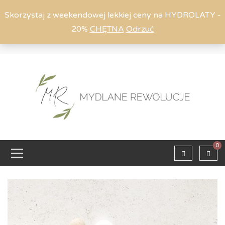
Skorzystaj z weekendowej lekkiej ceny na HYDROLATY -
20%
CHĘTNA
Odrzuć
Moje konto
794 615 803
Zaloguj
0