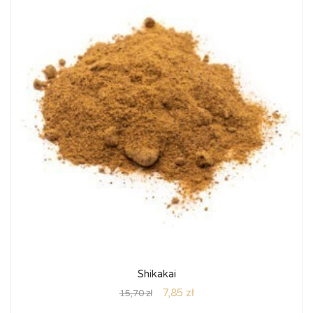
Shikakai
7,85
zł
15,70
zł