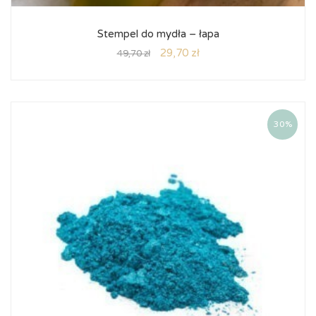
Stempel do mydła – łapa
29,70
zł
49,70
zł
30%