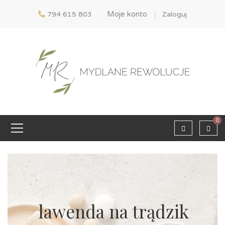
Moje konto
794 615 803
Zaloguj
0
lawenda na trądzik