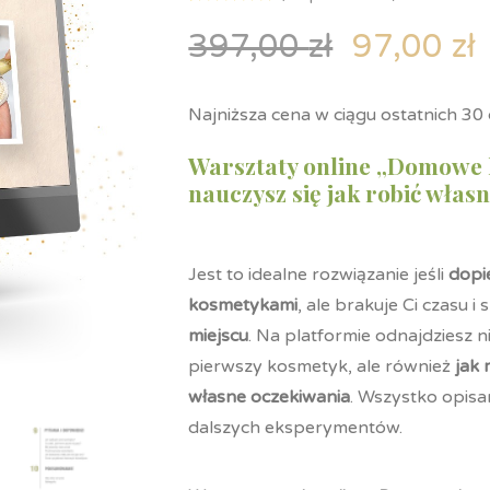
Oceniony
5
5.00
na 5
397,00
zł
97,00
zł
na
podstawie
ocen
klientów
Najniższa cena w ciągu ostatnich 30 
Warsztaty online „Domowe k
nauczysz się jak robić wła
Jest to idealne rozwiązanie jeśli
dopie
kosmetykami
, ale brakuje Ci czasu
miejscu
. Na platformie odnajdziesz ni
pierwszy kosmetyk, ale również
jak 
własne oczekiwania
. Wszystko opisa
dalszych eksperymentów.