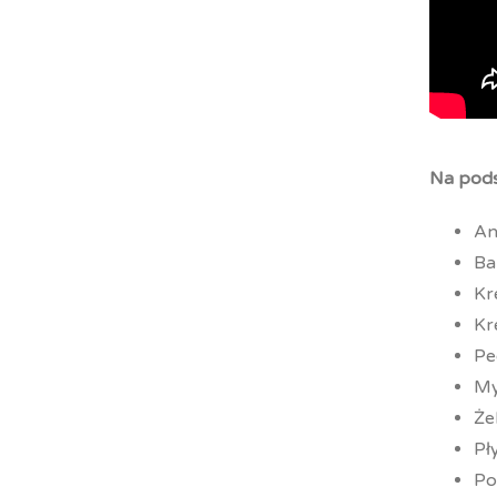
Na pods
An
Ba
Kr
Kr
Pe
My
Że
Pł
Po