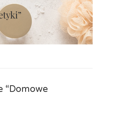
tyki”
ne “Domowe