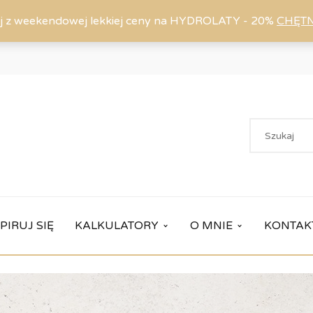
j z weekendowej lekkiej ceny na HYDROLATY - 20%
CHĘT
PIRUJ SIĘ
KALKULATORY
O MNIE
KONTAK