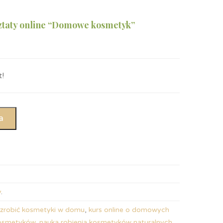
sztaty online “Domowe kosmetyk”
!
a
y
.
 zrobić kosmetyki w domu
,
kurs online o domowych
kosmetyków
,
nauka robienia kosmetyków naturalnych
,