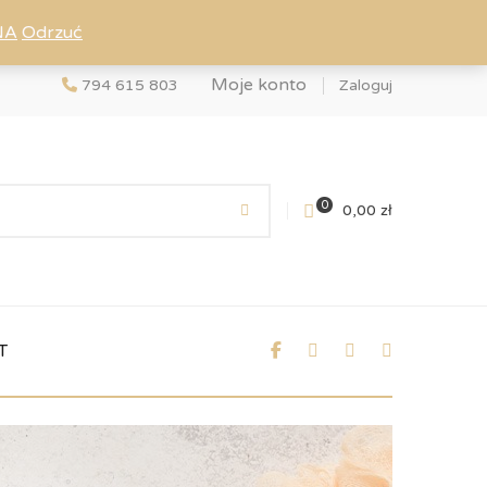
NA
Odrzuć
Moje konto
794 615 803
Zaloguj
0
0,00
zł
T