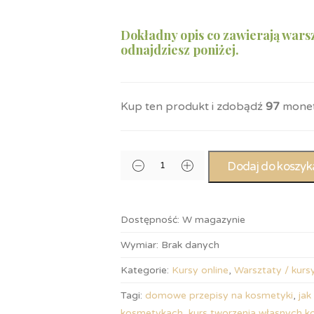
Dokładny opis co zawierają war
odnajdziesz poniżej.
Kup ten produkt i zdobądź
97
monet
Dodaj do koszyk
Dostępność:
W magazynie
Wymiar:
Brak danych
Kategorie:
Kursy online
,
Warsztaty / kurs
Tagi:
domowe przepisy na kosmetyki
,
jak
kosmetykach
,
kurs tworzenia własnych 