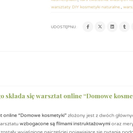
warsztaty DIY kosmetyki naturalne.
,
wars
UDOSTĘPNIJ:
go składa się warsztat online “Domowe kosme
t online “Domowe kosmetyki”
złożony jest z dwóch głównych
arsztatu
wzbogacone są filmami instruktażowymi
oraz mer
zostały wyjaśnione najczęściej pojawiające się pytania p