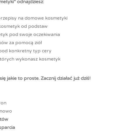
etyki” odnajdziesz:
przepisy na domowe kosmetyki
ć kosmetyk od podstaw
tyk pod swoje oczekiwania
ów za pomocą ziół
pod konkretny typ cery
 których wykonasz kosmetyk
ę jakie to proste.
Zacznij działać już dziś!
ń
ron
inowo
atów
sparcia