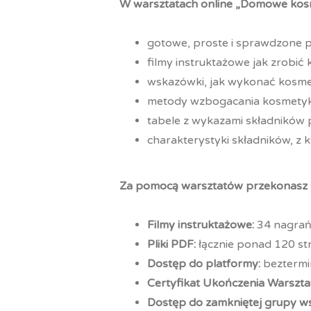
W warsztatach online „Domowe kosm
gotowe, proste i sprawdzone 
filmy instruktażowe jak zrobi
wskazówki, jak wykonać kosme
metody wzbogacania kosmetyk
tabele z wykazami składników 
charakterystyki składników, z
Za pomocą warsztatów przekonasz si
Filmy instruktażowe:
34 nagra
Pliki PDF:
łącznie ponad 120 st
Dostęp do platformy:
bezterm
Certyfikat Ukończenia Warszt
Dostęp do zamkniętej grupy w