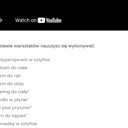
tawie warsztatów nauczysz się wykonywać:
typerspirant w sztyfcie
lsam do ciała
em do rąk
em do stóp
eling do ciała*
dło w płynie*
l pod prysznic*
yn do kąpieli*
madkę w sztyfcie