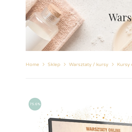
Wars
Home
Sklep
Warsztaty / kursy
Kursy 
75.6%