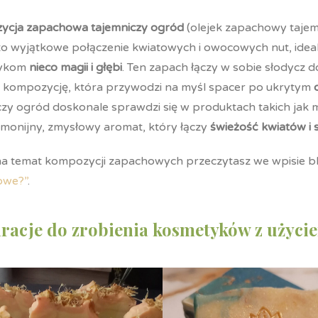
ycja zapachowa tajemniczy ogród
(olejek zapachowy taje
to wyjątkowe połączenie kwiatowych i owocowych nut, idea
tykom
nieco magii i głębi
. Ten zapach łączy w sobie słodycz 
 kompozycję, która przywodzi na myśl spacer po ukrytym
czy ogród doskonale sprawdzi się w produktach takich jak
rmonijny, zmysłowy aromat, który łączy
świeżość kwiatów i
na temat kompozycji zapachowych przeczytasz we wpisie
owe?”
.
iracje do zrobienia kosmetyków z uży