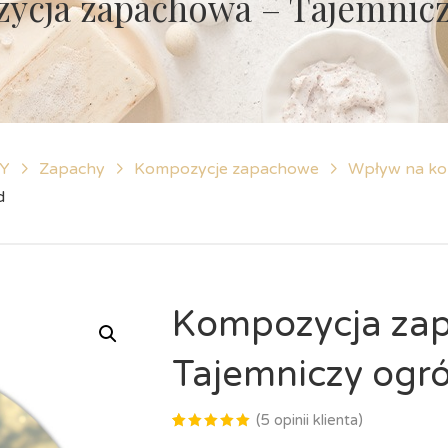
ycja zapachowa – Tajemnic
IY
Zapachy
Kompozycje zapachowe
Wpływ na ko
d
Kompozycja za
Tajemniczy ogr
(
5
opinii klienta)
Oceniony
5