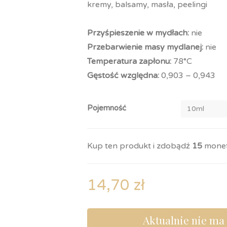
kremy, balsamy, masła, peelingi
Przyśpieszenie w mydłach:
nie
Przebarwienie masy mydlanej:
nie
Temperatura zapłonu:
78°C
Gęstość względna:
0,903 – 0,943
Pojemność
Kup ten produkt i zdobądź
15
monet
14,70
zł
Aktualnie nie ma