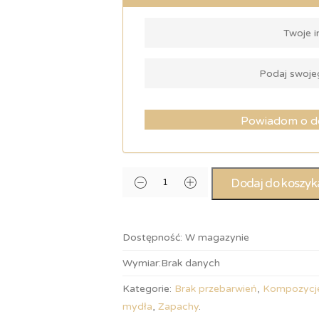
Powiadom o d
Dodaj do koszyk
Dostępność:
W magazynie
Wymiar:
Brak danych
Kategorie:
Brak przebarwień
,
Kompozycj
mydła
,
Zapachy
.