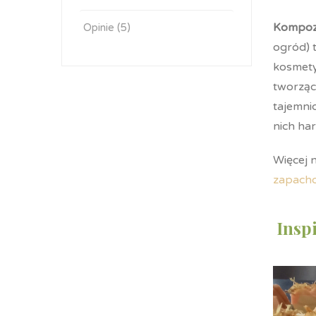
Kompoz
Opinie (5)
ogród) 
kosme
tworząc
tajemni
nich ha
Więcej 
zapach
Insp