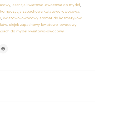
ocowy
,
esencja kwiatowo-owocowa do mydeł
,
,
kompozycja zapachowa kwiatowo-owocowa
,
y
,
kwiatowo-owocowy aromat do kosmetyków
,
yków
,
olejek zapachowy kwiatowo-owocowy
,
apach do mydeł kwiatowo-owocowy
.