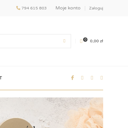
Moje konto
794 615 803
Zaloguj
0
0,00
zł
T