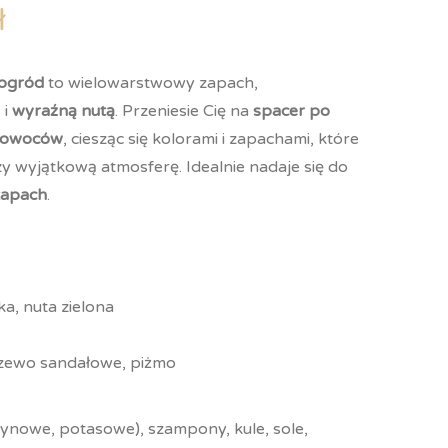
ł
 ogród
to wielowarstwowy zapach,
 i
wyraźną nutą
. Przeniesie Cię na
spacer po
i owoców
, ciesząc się kolorami i zapachami, które
zy wyjątkową atmosferę. Idealnie nadaje się do
zapach
.
, nuta zielona
a
rzewo sandałowe, piżmo
rynowe, potasowe), szampony, kule, sole,