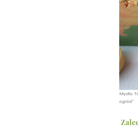
Mydło To
ogród”
Zale