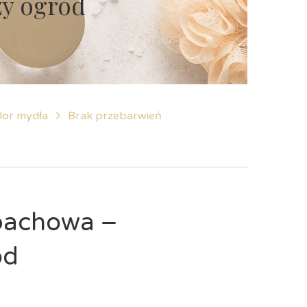
zy ogród
lor mydła
Brak przebarwień
pachowa –
ód