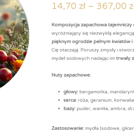
5.00
na 5
14,70
zł
–
367,00
z
na
podstawie
ocen
klientów
Kompozycja zapachowa tajemniczy
wyróżniający się niezwykłą elegancją
pięknym ogrodzie pełnym kwiatów 
Cię otaczają. Poruszy zmysły i stwor
mydeł sodowych nadając im
trwały 
Nuty zapachowe:
głowy:
bergamotka, mandarynka
serca:
róża, geranium, konwali
bazy:
puder, wanilia, ambra, d
Zastosowanie:
mydła (sodowe, glice