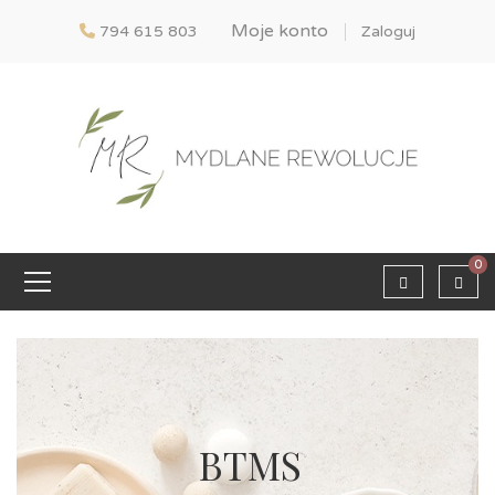
Moje konto
794 615 803
Zaloguj
0
BTMS