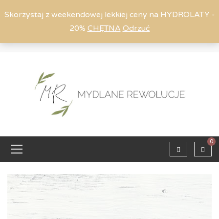
Skorzystaj z weekendowej lekkiej ceny na HYDROLATY -
20%
CHĘTNA
Odrzuć
Moje konto
794 615 803
Zaloguj
0