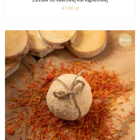
Zestaw do kawowej kuli kąpielowej
47,00
zł
BRAK