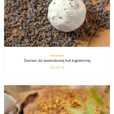
Oceniono
Zestaw do lawendowej kuli kąpielowej
5.00
na
5
58,00
zł