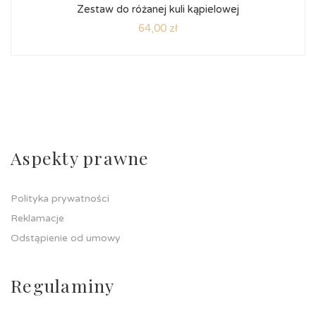
Oceniono
Zestaw do różanej kuli kąpielowej
5.00
na
5
64,00
zł
Aspekty prawne
Polityka prywatności
Reklamacje
Odstąpienie od umowy
Regulaminy