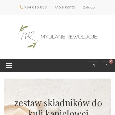
Moje konto
794 615 803
Zaloguj
0
zestaw składników do
kuli kąpielowej