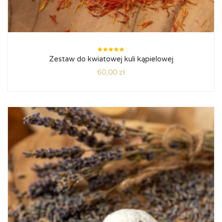
Oceniono
Zestaw do kwiatowej kuli kąpielowej
5.00
na
5
60,00
zł