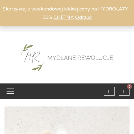
Skorzystaj z weekendowej lekkiej ceny na HYDROLATY -
20%
CHĘTNA
Odrzuć
Moje konto
794 615 803
Zaloguj
0