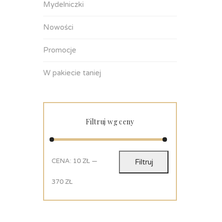
Mydelniczki
Nowości
Promocje
W pakiecie taniej
Filtruj wg ceny
CENA:
10 ZŁ
—
Filtruj
370 ZŁ