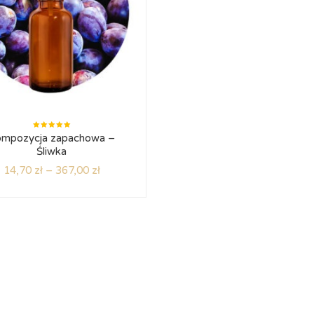
Oceniono
mpozycja zapachowa –
5.00
na
5
Śliwka
14,70
zł
–
367,00
zł