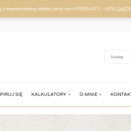
j z weekendowej lekkiej ceny na HYDROLATY - 20%
CHĘT
PIRUJ SIĘ
KALKULATORY
O MNIE
KONTAK