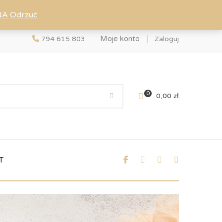
NA
Odrzuć
Moje konto
794 615 803
Zaloguj
0
0,00
zł
T