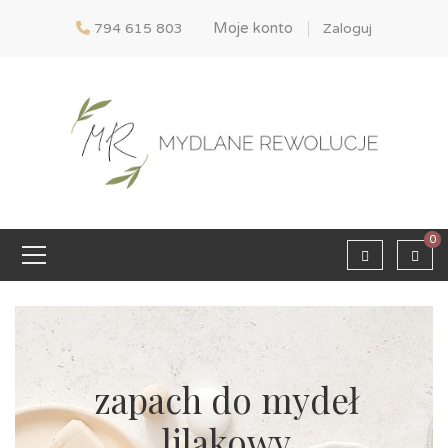
Moje konto
794 615 803
Zaloguj
0
zapach do mydeł
lilakowy