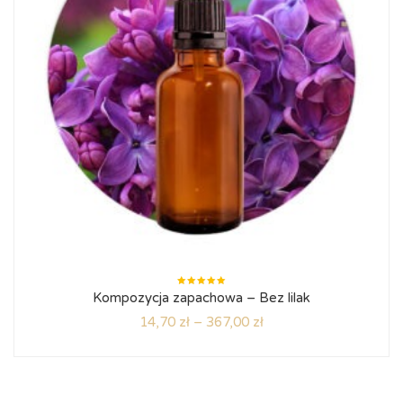
Oceniono
Kompozycja zapachowa – Bez lilak
5.00
na
5
14,70
zł
–
367,00
zł