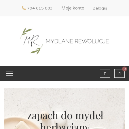
Moje konto
794 615 803
Zaloguj
0
zapach do mydeł
herbaciany