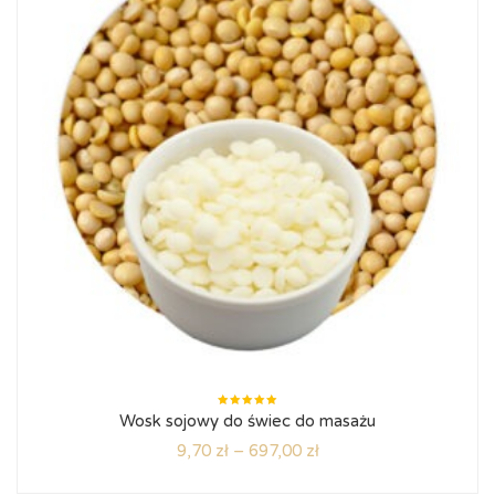
Oceniono
Wosk sojowy do świec do masażu
5.00
na
5
9,70
zł
–
697,00
zł