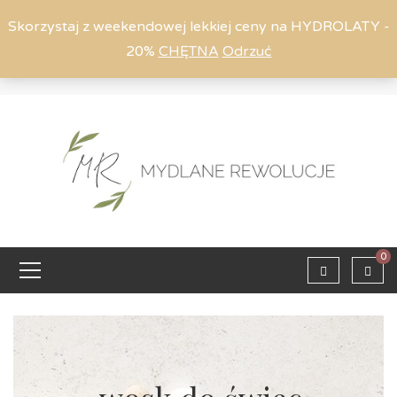
Skorzystaj z weekendowej lekkiej ceny na HYDROLATY -
20%
CHĘTNA
Odrzuć
Moje konto
794 615 803
Zaloguj
0