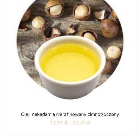
Olej makadamia nierafinowany zimnotłoczony
17,70
zł
–
21,70
zł