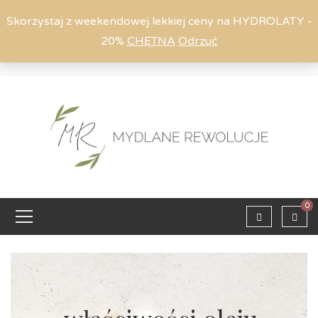
Skorzystaj z weekendowej lekkiej ceny na HYDROLATY -
20%
CHĘTNA
Odrzuć
Moje konto
794 615 803
Zaloguj
0