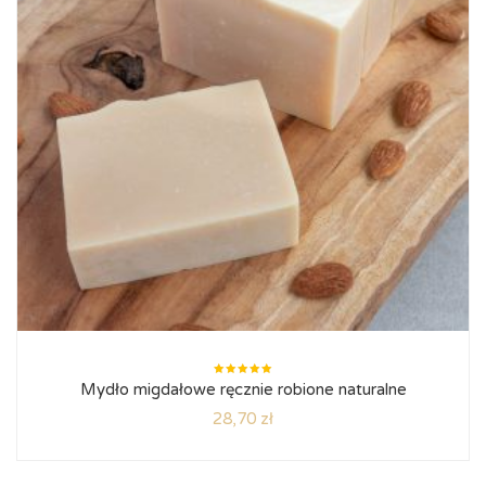
Oceniono
Mydło migdałowe ręcznie robione naturalne
5.00
na
5
28,70
zł