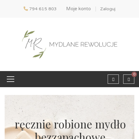
Moje konto
794 615 803
Zaloguj
0
ręcznie robione mydło
bezzapachowe