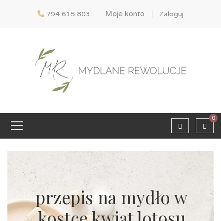
Moje konto
794 615 803
Zaloguj
0
przepis na mydło w
kostce kwiat lotosu