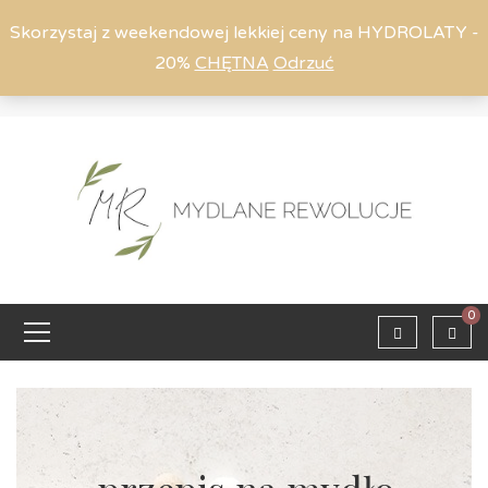
Skorzystaj z weekendowej lekkiej ceny na HYDROLATY -
20%
CHĘTNA
Odrzuć
Moje konto
794 615 803
Zaloguj
0