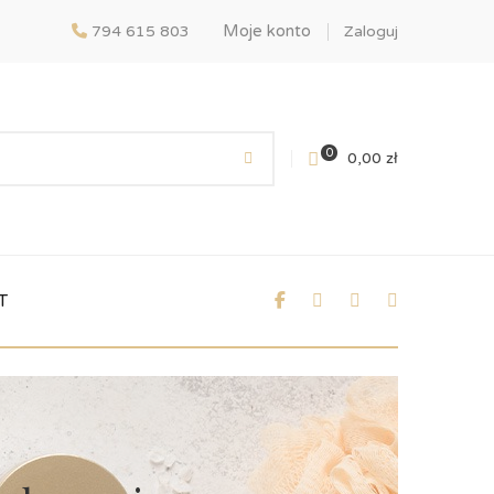
Moje konto
794 615 803
Zaloguj
0
0,00
zł
T