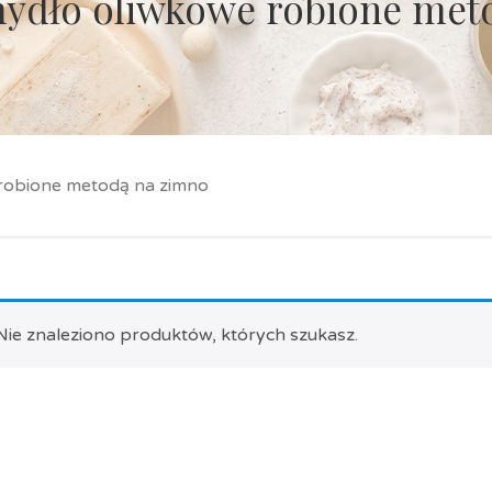
mydło oliwkowe robione met
 robione metodą na zimno
Nie znaleziono produktów, których szukasz.