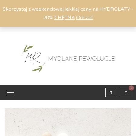
Skorzystaj z weekendowej lekkiej ceny na HYDROLATY -
20%
CHĘTNA
Odrzuć
Moje konto
794 615 803
Zaloguj
0