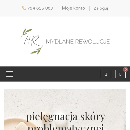
Moje konto
794 615 803
Zaloguj
0
pielęgnacja skóry
problematycznej