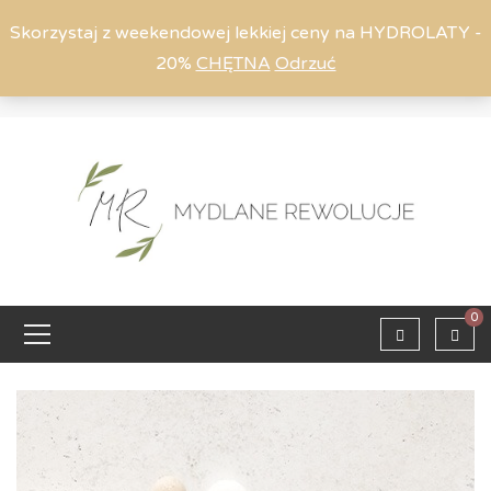
Skorzystaj z weekendowej lekkiej ceny na HYDROLATY -
20%
CHĘTNA
Odrzuć
Moje konto
794 615 803
Zaloguj
0