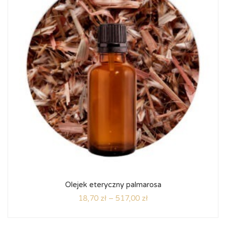
Olejek eteryczny palmarosa
18,70
zł
–
517,00
zł