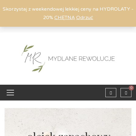
Skorzystaj z weekendowej lekkiej ceny na HYDROLATY -
20%
CHĘTNA
Odrzuć
Moje konto
794 615 803
Zaloguj
0