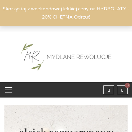
Skorzystaj z weekendowej lekkiej ceny na HYDROLATY -
20%
CHĘTNA
Odrzuć
Moje konto
794 615 803
Zaloguj
0