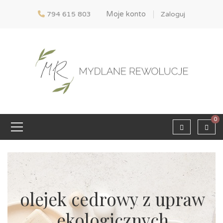
Moje konto
794 615 803
Zaloguj
0
olejek cedrowy z upraw
ekologicznych