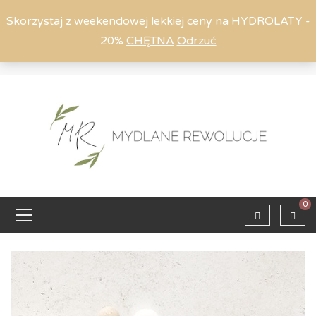
Skorzystaj z weekendowej lekkiej ceny na HYDROLATY -
20%
CHĘTNA
Odrzuć
Moje konto
794 615 803
Zaloguj
0