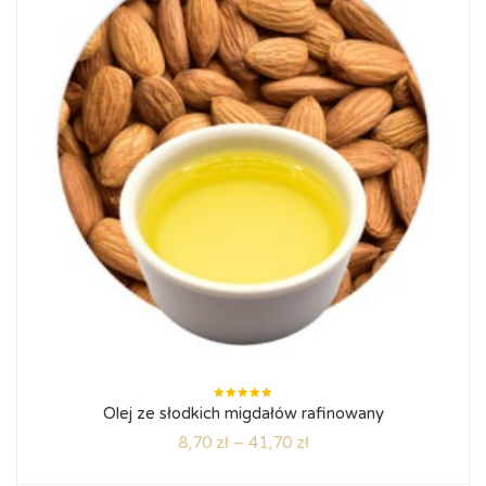
Oceniono
Olej ze słodkich migdałów rafinowany
5.00
na
5
8,70
zł
–
41,70
zł