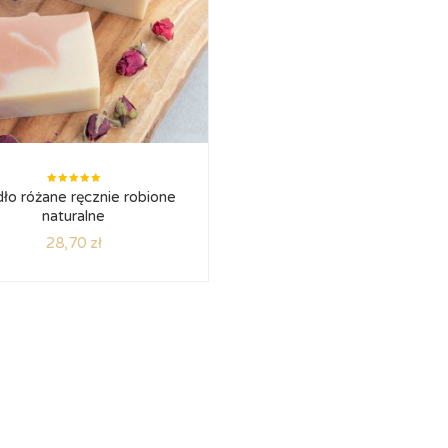
Oceniono
ło różane ręcznie robione
5.00
na
5
naturalne
28,70
zł