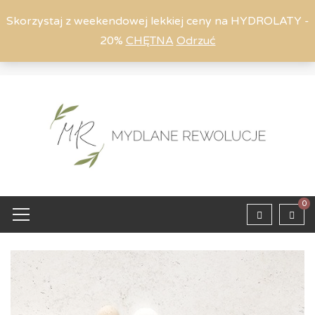
Skorzystaj z weekendowej lekkiej ceny na HYDROLATY -
20%
CHĘTNA
Odrzuć
Moje konto
794 615 803
Zaloguj
0