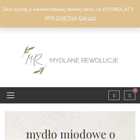
Skorzystaj z weekendowej lekkiej ceny na HYDROLATY -
20%
CHĘTNA
Odrzuć
Moje konto
794 615 803
Zaloguj
0
mydło miodowe o