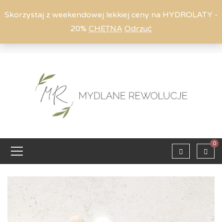
Skorzystaj z weekendowej lekkiej ceny na HYDROLATY -
20%
CHĘTNA
Odrzuć
Moje konto
794 615 803
Zaloguj
0