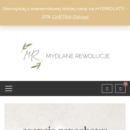
Skorzystaj z weekendowej lekkiej ceny na HYDROLATY -
20%
CHĘTNA
Odrzuć
Moje konto
794 615 803
Zaloguj
0