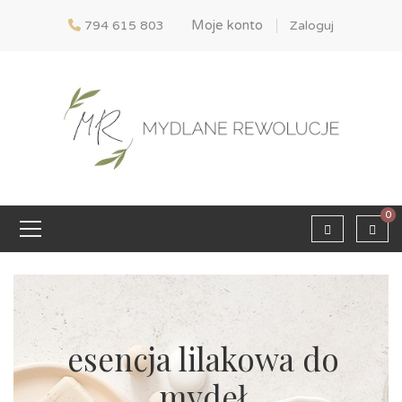
Moje konto
794 615 803
Zaloguj
0
esencja lilakowa do
mydeł