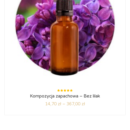
Oceniono
Kompozycja zapachowa – Bez lilak
5.00
na
5
14,70
zł
–
367,00
zł