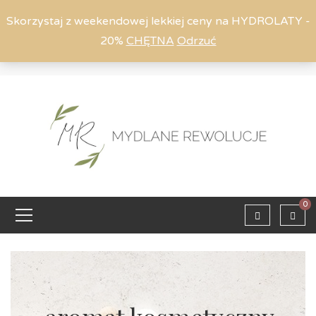
Skorzystaj z weekendowej lekkiej ceny na HYDROLATY -
20%
CHĘTNA
Odrzuć
Moje konto
794 615 803
Zaloguj
0