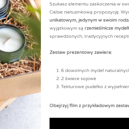
Szukasz elementu zaskoczenia w swo
Ciebie nietuzinkową propozycję. W
unikatowym, jedynym w swoim rodzaj
wyjątkowym są
rzemieślnicze mydeł
sprawdzonych, tradycyjnych recep
Zestaw prezentowy zawiera:
6 dowolnych mydeł naturalnyc
2 świece sojowe
Tekturowe pudełko z wypełnien
Obejrzyj film z przykładowym zes