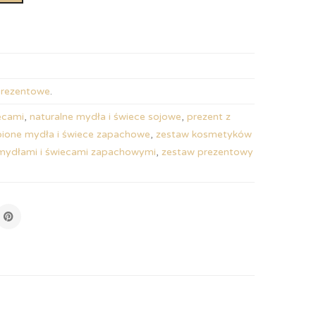
prezentowe
.
ecami
,
naturalne mydła i świece sojowe
,
prezent z
obione mydła i świece zapachowe
,
zestaw kosmetyków
 mydłami i świecami zapachowymi
,
zestaw prezentowy