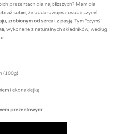
ich prezentach dla najbliższych? Mam dla
yobraź sobie, że obdarowujesz osobę czymś
u, zrobionym od serca i z pasją
. Tym “czymś”
ka
, wykonane z naturalnych składników, według
tur.
h (100g)
iem i ekonaklejką
tawem prezentowym: