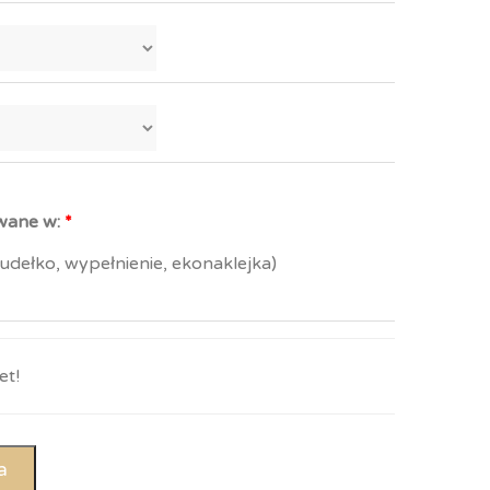
wane w:
dełko, wypełnienie, ekonaklejka)
t!
a