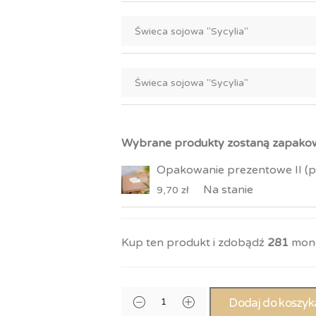
Wybrane produkty zostaną zapako
Opakowanie prezentowe II (pu
Na stanie
9,70
zł
Kup ten produkt i zdobądź
281
mone
Dodaj do koszyk