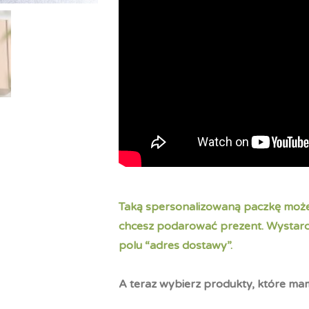
Taką spersonalizowaną paczkę może
chcesz podarować prezent. Wystar
polu “adres dostawy”.
A teraz wybierz produkty, które m