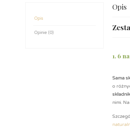
Opis
Opis
Zest
Opinie (0)
1. 6 
Sama s
o różny
składni
nimi. N
Szczegó
natural