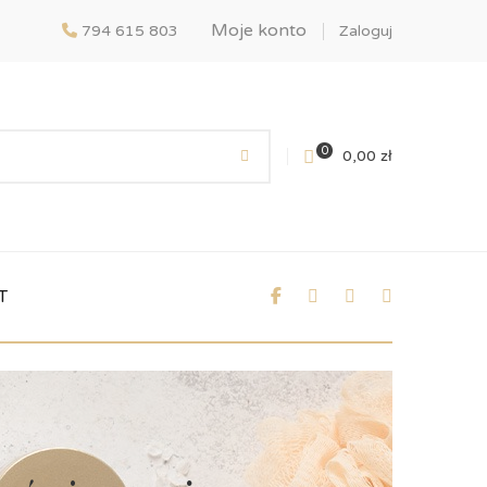
Moje konto
794 615 803
Zaloguj
0
0,00
zł
T