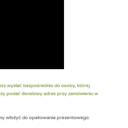
sz wysłać bezpośrednio do osoby, której
czy podać docelowy adres przy zamówieniu w
amy włożyć do opakowania prezentowego: