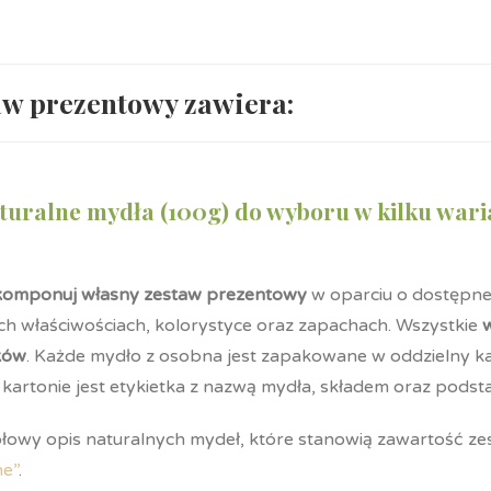
aw prezentowy zawiera:
naturalne mydła (100g) do wyboru w kilku war
komponuj własny zestaw prezentowy
w oparciu o dostępne
ch właściwościach, kolorystyce oraz zapachach. Wszystkie
ków
. Każde mydło z osobna jest zapakowane w oddzielny ka
a kartonie jest etykietka z nazwą mydła, składem oraz pods
łowy opis naturalnych mydeł, które stanowią zawartość z
ne”
.