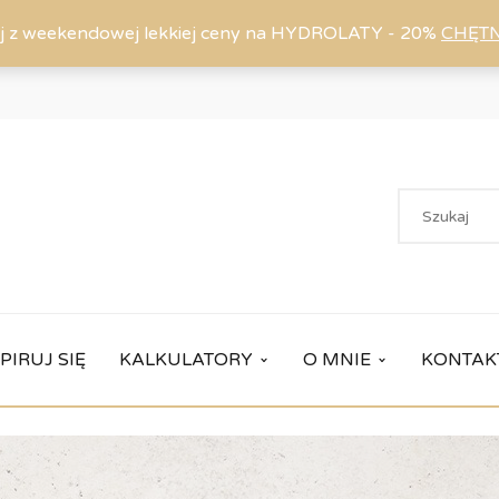
j z weekendowej lekkiej ceny na HYDROLATY - 20%
CHĘT
PIRUJ SIĘ
KALKULATORY
O MNIE
KONTAK