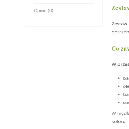
Zesta
Opinie (0)
Zestaw 
potrzeb
Co za
W przes
ba
ol
ba
su
W mydła
koloru.