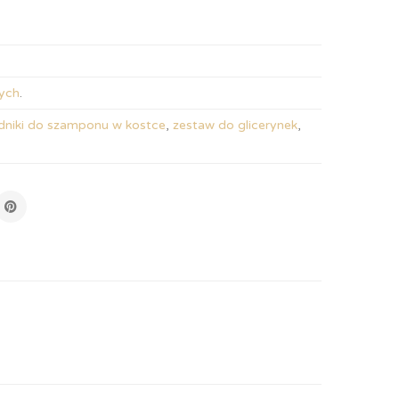
ych
.
dniki do szamponu w kostce
,
zestaw do glicerynek
,