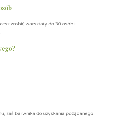
osób
hcesz zrobić warsztaty do 30 osób i
.
wego?
chu, zaś barwnika do uzyskania pożądanego