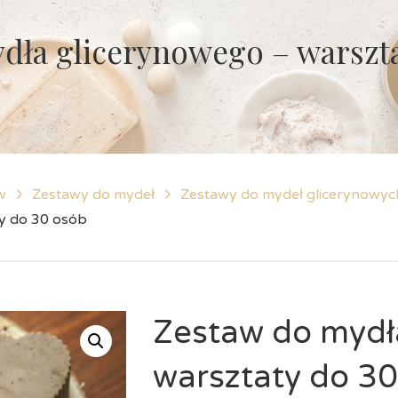
dła glicerynowego – warszta
w
Zestawy do mydeł
Zestawy do mydeł glicerynowyc
y do 30 osób
Zestaw do mydł
warsztaty do 3