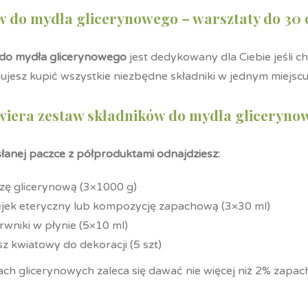
w do mydła glicerynowego – warsztaty do 30 
do mydła glicerynowego
jest dedykowany dla Ciebie jeśli c
ujesz kupić wszystkie niezbędne składniki w jednym miejscu
wiera zestaw składników do mydła gliceryno
łanej paczce z półproduktami odnajdziesz:
zę glicerynową (3×1000 g)
ejek eteryczny lub kompozycję zapachową (3×30 ml)
rwniki w płynie (5×10 ml)
sz kwiatowy do dekoracji (5 szt)
ch glicerynowych zaleca się dawać nie więcej niż 2% zapa