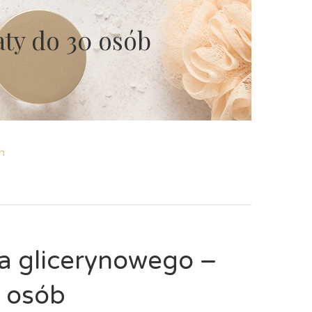
ty do 30 osób
h
a glicerynowego –
0 osób