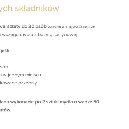
ych składników
warsztaty do 30 osób
zawiera najważniejsze
rwszego mydła z bazy glicerynowej.
eśli:
osób
ki w jednym miejscu
likowane przepisy
łada wykonanie po 2 sztuki mydła o wadze 50
atów.