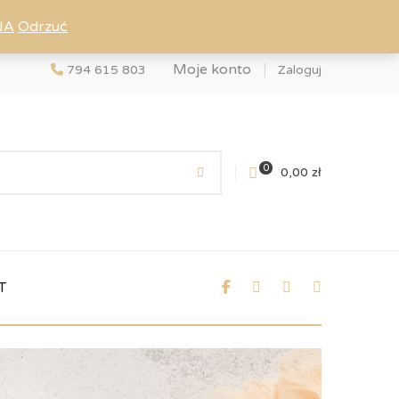
NA
Odrzuć
Moje konto
794 615 803
Zaloguj
0
0,00
zł
T