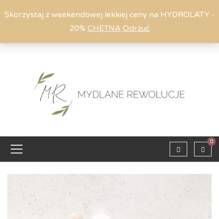
Skorzystaj z weekendowej lekkiej ceny na HYDROLATY -
20%
CHĘTNA
Odrzuć
Moje konto
794 615 803
Zaloguj
0