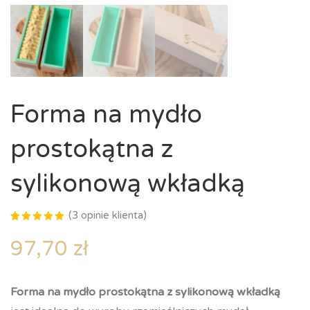
Forma na mydło
prostokątna z
sylikonową wkładką
(
3
opinie klienta)
Oceniony
3
5.00
na 5
97,70
zł
na
podstawie
ocen
klientów
Forma na mydło prostokątna z sylikonową wkładką