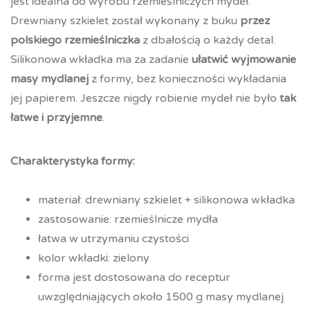
jest idealna do wyrobu rzemieślniczych mydeł.
Drewniany szkielet został wykonany z buku
przez
polskiego rzemieślniczka
z dbałością o każdy detal.
Silikonowa wkładka ma za zadanie
ułatwić wyjmowanie
masy mydlanej
z formy, bez konieczności wykładania
jej papierem. Jeszcze nigdy robienie mydeł nie było
tak
łatwe i przyjemne
.
Charakterystyka formy:
materiał: drewniany szkielet + silikonowa wkładka
zastosowanie: rzemieślnicze mydła
łatwa w utrzymaniu czystości
kolor wkładki: zielony
forma jest dostosowana do receptur
uwzględniających około 1500 g masy mydlanej