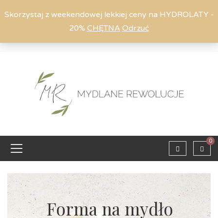
Skorzystaj z weekendowej lekkiej ceny na HYDROLATY -
20%
CHĘTNA
Odrzuć
Moje konto
794 615 803
Zaloguj
0
Forma na mydło