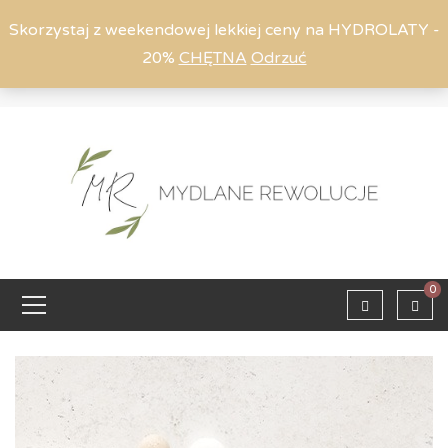
Skorzystaj z weekendowej lekkiej ceny na HYDROLATY -
20%
CHĘTNA
Odrzuć
Moje konto
794 615 803
Zaloguj
0