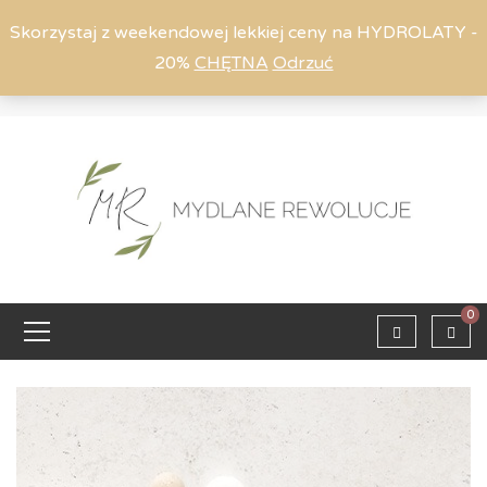
Skorzystaj z weekendowej lekkiej ceny na HYDROLATY -
20%
CHĘTNA
Odrzuć
Moje konto
794 615 803
Zaloguj
0