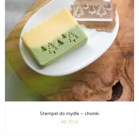
Stempel do mydła – choinki
49,70
zł