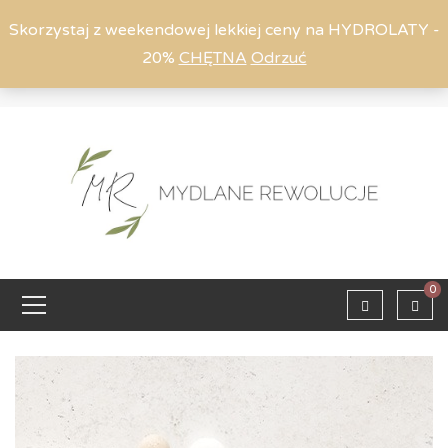
Skorzystaj z weekendowej lekkiej ceny na HYDROLATY -
20%
CHĘTNA
Odrzuć
Moje konto
794 615 803
Zaloguj
0