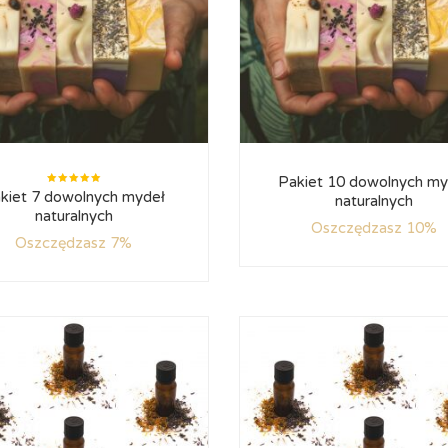
Pakiet 10 dowolnych my
Oceniono
kiet 7 dowolnych mydeł
naturalnych
5.00
na
5
naturalnych
Oszczędzasz 10%
Oszczędzasz 7%