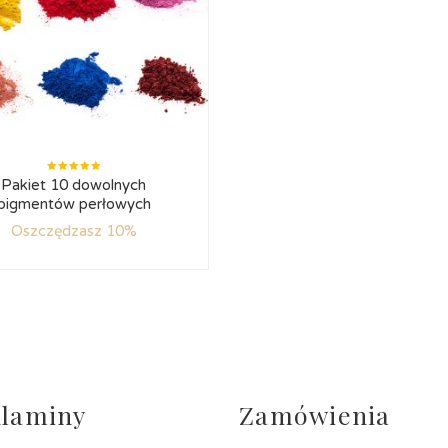
Oceniono
Pakiet 10 dowolnych
5.00
na
5
pigmentów perłowych
Oszczędzasz 10%
laminy
Zamówienia