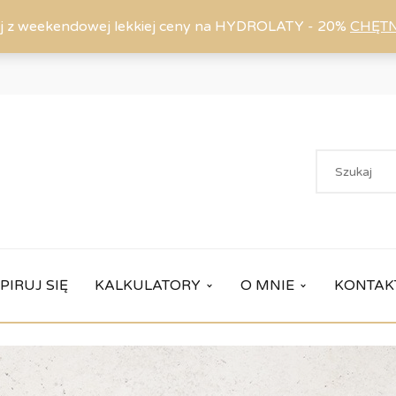
j z weekendowej lekkiej ceny na HYDROLATY - 20%
CHĘT
PIRUJ SIĘ
KALKULATORY
O MNIE
KONTAK