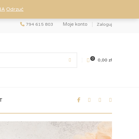
NA
Odrzuć
Moje konto
794 615 803
Zaloguj
0
0,00
zł
T