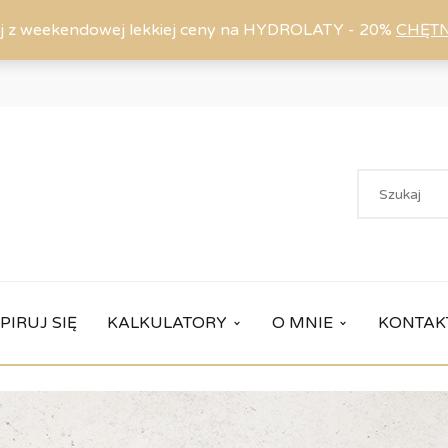
j z weekendowej lekkiej ceny na HYDROLATY - 20%
CHĘT
PIRUJ SIĘ
KALKULATORY
O MNIE
KONTAK