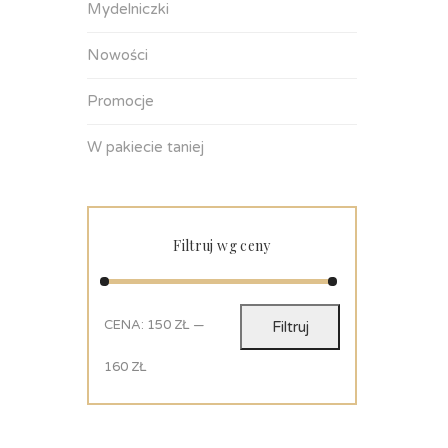
Mydelniczki
Nowości
Promocje
W pakiecie taniej
Filtruj wg ceny
CENA:
150 ZŁ
—
Filtruj
160 ZŁ