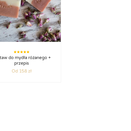
Oceniono
taw do mydła różanego +
5.00
na
5
przepis
Od 158 zł