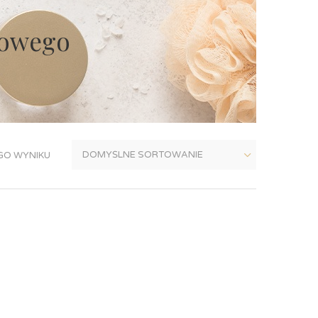
howego
GO WYNIKU