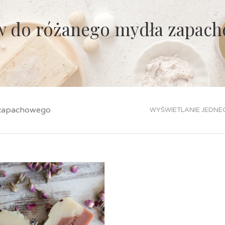
w do różanego mydła zapac
 zapachowego
WYŚWIETLANIE JEDNE