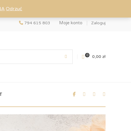
NA
Odrzuć
Moje konto
794 615 803
Zaloguj
0
0,00
zł
T