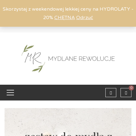
Skorzystaj z weekendowej lekkiej ceny na HYDROLATY -
20%
CHĘTNA
Odrzuć
Moje konto
794 615 803
Zaloguj
0